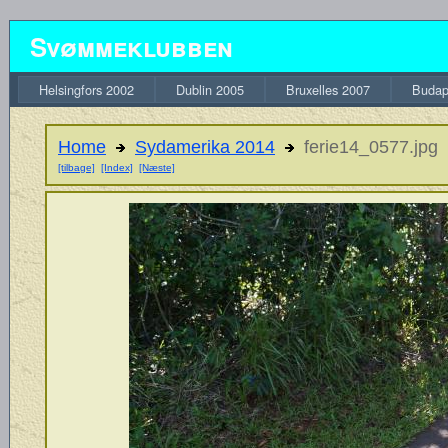
Svømmeklubben
Helsingfors 2002
Dublin 2005
Bruxelles 2007
Budap
Home
Sydamerika 2014
ferie14_0577.jpg
[tilbage]
[Index]
[Næste]